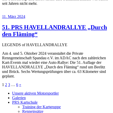
seit Jahren nicht mehr.
11. März 2024
51. PRS HAVELLANDRALLYE „Durch
den Fläming“
LEGENDS of HAVELLANDRALLYE
Am 4. und 5. Oktober 2024 veranstaltet die Private
Renngemeinschaft Spandau e.V. im ADAC nach den zahlreichen
Kart-Events mal wieder eine Auto-Rallye: Die 51. Auflage der
HAVELLANDRALLYE „Durch den Fläming“ rund um Beelitz
und Brück. Sechs Wertungsprüfungen über ca. 63 Kilometer sind
geplant.
Seitennummerierung
Nächste
1
2
3
…
6
»
Beiträge
der
Unsere aktiven Motorsportler
Galerien
Beiträge
PRS Kartschule
Training der Kartgruppe
Renneinsätze