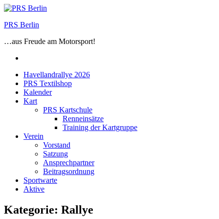
Zum
Inhalt
PRS Berlin
springen
…aus Freude am Motorsport!
Facebook
Havellandrallye 2026
PRS Textilshop
Kalender
Kart
PRS Kartschule
Renneinsätze
Training der Kartgruppe
Verein
Vorstand
Satzung
Ansprechpartner
Beitragsordnung
Sportwarte
Aktive
Kategorie:
Rallye