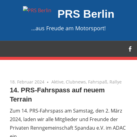
Zum
PRS Berlin
Inhalt
springen
…aus Freude am Motorsport!
18. Februar 2024
Aktive
,
Clubnews
,
Fahrspaß
,
Rallye
14. PRS-Fahrspass auf neuem
Terrain
Zum 14. PRS-Fahrspass am Samstag, den 2. März
2024, laden wir alle Mitglieder und Freunde der
Privaten Renngemeinschaft Spandau e.V. im ADAC
ein.