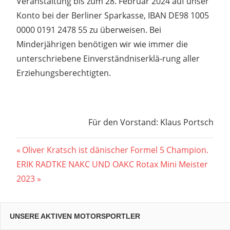
Veranstaltung bis zum 28. Februar 2024 auf unser
Konto bei der Berliner Sparkasse, IBAN DE98 1005
0000 0191 2478 55 zu überweisen. Bei
Minderjährigen benötigen wir wie immer die
unterschriebene Einverständniserklä-rung aller
Erziehungsberechtigten.
Für den Vorstand: Klaus Portsch
Beitragsnavigation
Vorheriger
Oliver Kratsch ist dänischer Formel 5 Champion.
Nächster
Beitrag:
ERIK RADTKE NAKC UND OAKC Rotax Mini Meister
Beitrag:
2023
UNSERE AKTIVEN MOTORSPORTLER