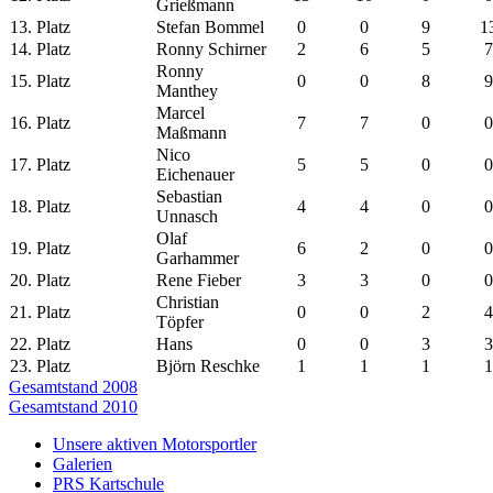
Grießmann
13. Platz
Stefan Bommel
0
0
9
1
14. Platz
Ronny Schirner
2
6
5
7
Ronny
15. Platz
0
0
8
9
Manthey
Marcel
16. Platz
7
7
0
0
Maßmann
Nico
17. Platz
5
5
0
0
Eichenauer
Sebastian
18. Platz
4
4
0
0
Unnasch
Olaf
19. Platz
6
2
0
0
Garhammer
20. Platz
Rene Fieber
3
3
0
0
Christian
21. Platz
0
0
2
4
Töpfer
22. Platz
Hans
0
0
3
3
23. Platz
Björn Reschke
1
1
1
1
Beitragsnavigation
Vorheriger
Gesamtstand 2008
Beitrag:
Nächster
Gesamtstand 2010
Beitrag:
Unsere aktiven Motorsportler
Galerien
PRS Kartschule