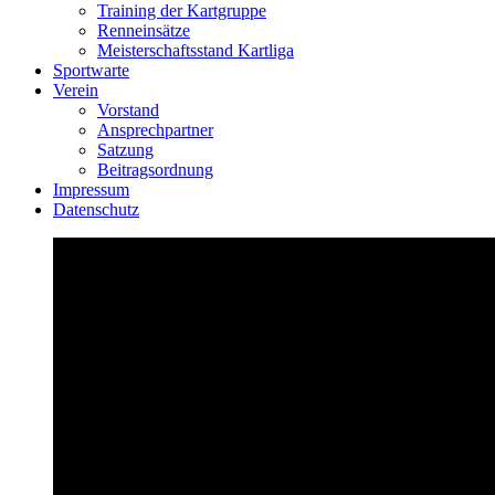
Training der Kartgruppe
Renneinsätze
Meisterschaftsstand Kartliga
Sportwarte
Verein
Vorstand
Ansprechpartner
Satzung
Beitragsordnung
Impressum
Datenschutz