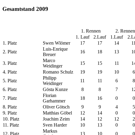
Gesamtstand 2009
1. Rennen
2. Rennen
1. Lauf
2.Lauf
1.Lauf
2.L
1. Platz
Swen Wlömer
17
17
14
1
Luis-Enrique
2. Platz
16
18
13
1
Breuer
Marco
3. Platz
15
15
11
1
Weidinger
4. Platz
Romano Schulz
19
19
10
6
Philipp
5. Platz
11
11
6
8
Weidinger
6. Platz
Gösta Kunze
8
8
7
1
Florian
7. Platz
18
16
0
0
Garhammer
8. Platz
Oliver Götsch
9
9
4
5
9. Platz
Matthias Göbel
12
14
0
0
10. Platz
Joachim Zeim
14
12
12
2
11. Platz
Sven Harder
10
13
0
0
Markus
12. Platz
13
10
0
0