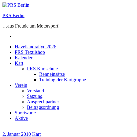
Zum
Inhalt
PRS Berlin
springen
…aus Freude am Motorsport!
Facebook
Havellandrallye 2026
PRS Textilshop
Kalender
Kart
PRS Kartschule
Renneinsätze
Training der Kartgruppe
Verein
Vorstand
Satzung
Ansprechpartner
Beitragsordnung
Sportwarte
Aktive
2. Januar 2010
Kart