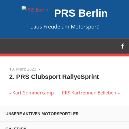
Zum
PRS Berlin
Inhalt
springen
…aus Freude am Motorsport!
19. März 2023
2. PRS Clubsport RallyeSprint
Beitragsnavigation
Vorheriger
Nächster
Kart-Sommercamp
PRS Kartrennen Belleben
Beitrag:
Beitrag:
UNSERE AKTIVEN MOTORSPORTLER