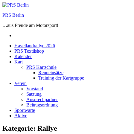
Zum
Inhalt
PRS Berlin
springen
…aus Freude am Motorsport!
Facebook
Havellandrallye 2026
PRS Textilshop
Kalender
Kart
PRS Kartschule
Renneinsätze
Training der Kartgruppe
Verein
Vorstand
Satzung
Ansprechpartner
Beitragsordnung
Sportwarte
Aktive
Kategorie:
Rallye