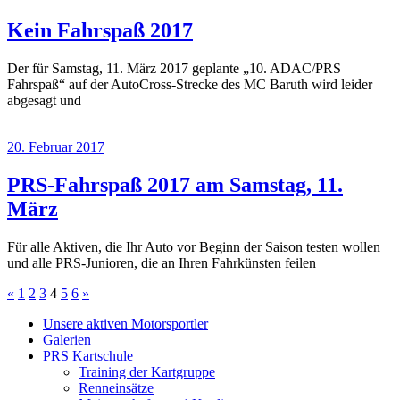
Kein Fahrspaß 2017
Der für Samstag, 11. März 2017 geplante „10. ADAC/PRS
Fahrspaß“ auf der AutoCross-Strecke des MC Baruth wird leider
abgesagt und
20. Februar 2017
PRS-Fahrspaß 2017 am Samstag, 11.
März
Für alle Aktiven, die Ihr Auto vor Beginn der Saison testen wollen
und alle PRS-Junioren, die an Ihren Fahrkünsten feilen
Seitennummerierung
Vorherige
Nächste
«
1
2
3
4
5
6
»
Beiträge
Beiträge
der
Unsere aktiven Motorsportler
Galerien
Beiträge
PRS Kartschule
Training der Kartgruppe
Renneinsätze