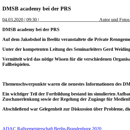
DMSB academy bei der PRS
04.03.2020 | 09:30 | Autor und Fotos: Klau
DMSB academy bei der PRS
Auf dem Jakobshof in Beelitz veranstaltete die Private Rennge
Unter der kompetenten Leitung des Seminarleiters Gerd Weidinge
Vermittelt wird das nötige Wissen für die verschiedenen Orga
Fallbeispielen.
Themenschwerpunkte waren die neuestes Informationen des DMSB
Ein wichtiger Teil der Fortbildung bestand im simulierten Auf
Zuschauerlenkung sowie der Regelung der Zugänge für Medienbe
Abschließend war Gelegenheit zur Diskussion über Probleme, die 
Beitragsnavigation
Vorheriger
ADAC Rallyemeisterschaft Berlin-Brandenburg 2020