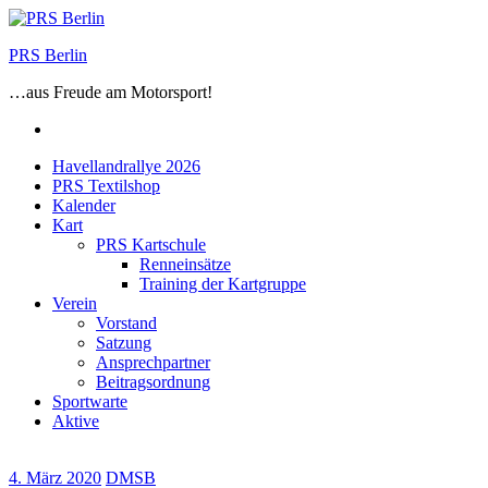
Zum
Inhalt
PRS Berlin
springen
…aus Freude am Motorsport!
Facebook
Havellandrallye 2026
PRS Textilshop
Kalender
Kart
PRS Kartschule
Renneinsätze
Training der Kartgruppe
Verein
Vorstand
Satzung
Ansprechpartner
Beitragsordnung
Sportwarte
Aktive
4. März 2020
DMSB