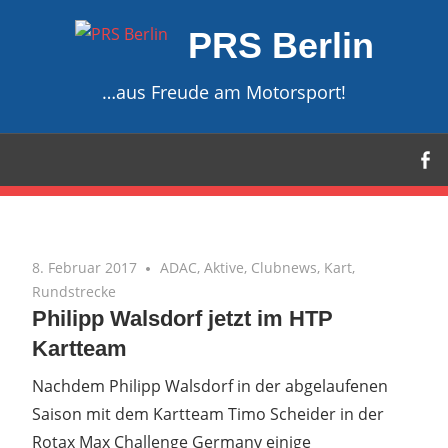
Zum
PRS Berlin
Inhalt
springen
…aus Freude am Motorsport!
8. Februar 2017
ADAC
,
Aktive
,
Clubnews
,
Kart
,
Rundstrecke
Philipp Walsdorf jetzt im HTP
Kartteam
Nachdem Philipp Walsdorf in der abgelaufenen
Saison mit dem Kartteam Timo Scheider in der
Rotax Max Challenge Germany einige