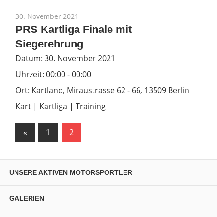
30. November 2021
PRS Kartliga Finale mit
Siegerehrung
Datum:
30. November 2021
Uhrzeit:
00:00 - 00:00
Ort:
Kartland, Miraustrasse 62 - 66, 13509 Berlin
Kart | Kartliga | Training
Seitennummerierung
Vorherige
«
1
2
Beiträge
der
Beiträge
UNSERE AKTIVEN MOTORSPORTLER
GALERIEN