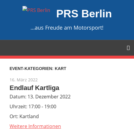
Zum
PRS Berlin
Inhalt
springen
…aus Freude am Motorsport!
EVENT-KATEGORIEN:
KART
16. März 2022
Endlauf Kartliga
Datum:
13. Dezember 2022
Uhrzeit:
17:00 - 19:00
Ort:
Kartland
Weitere Informationen