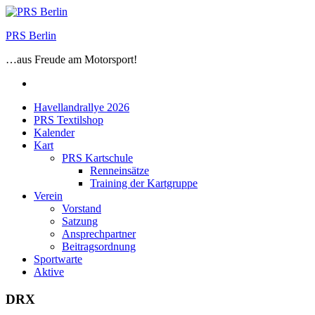
Zum
Inhalt
PRS Berlin
springen
…aus Freude am Motorsport!
Facebook
Havellandrallye 2026
PRS Textilshop
Kalender
Kart
PRS Kartschule
Renneinsätze
Training der Kartgruppe
Verein
Vorstand
Satzung
Ansprechpartner
Beitragsordnung
Sportwarte
Aktive
DRX